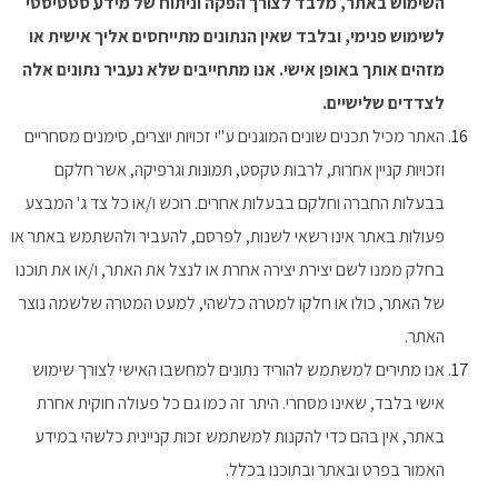
השימוש באתר, מלבד לצורך הפקה וניתוח של מידע סטטיסטי
לשימוש פנימי, ובלבד שאין הנתונים מתייחסים אליך אישית או
מזהים אותך באופן אישי. אנו מתחייבים שלא נעביר נתונים אלה
לצדדים שלישיים.
האתר מכיל תכנים שונים המוגנים ע"י זכויות יוצרים, סימנים מסחריים
וזכויות קניין אחרות, לרבות טקסט, תמונות וגרפיקה, אשר חלקם
בבעלות החברה וחלקם בבעלות אחרים. רוכש ו/או כל צד ג' המבצע
פעולות באתר אינו רשאי לשנות, לפרסם, להעביר ולהשתמש באתר או
בחלק ממנו לשם יצירת יצירה אחרת או לנצל את האתר, ו/או את תוכנו
של האתר, כולו או חלקו למטרה כלשהי, למעט המטרה שלשמה נוצר
האתר.
אנו מתירים למשתמש להוריד נתונים למחשבו האישי לצורך שימוש
אישי בלבד, שאינו מסחרי. היתר זה כמו גם כל פעולה חוקית אחרת
באתר, אין בהם כדי להקנות למשתמש זכות קניינית כלשהי במידע
האמור בפרט ובאתר ובתוכנו בכלל.