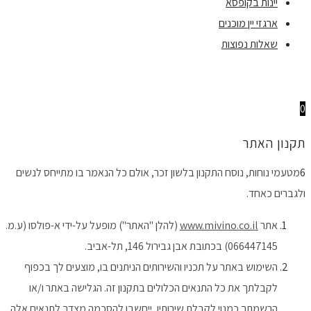
יינות בקופסא
ארגזי יין מוכנים
שאלות נפוצות
0
תקנון האתר
6
מטעמי נוחות, נוסח התקנון בלשון זכר, אולם כל הנאמר בו מתייחס לנשים
ולגברים כאחד.
אתר
www.mivino.co.il
(להלן "האתר") מופעל על-ידי א-פולסו (ע.מ.
066447145) בכתובת אבן גבירול 146, תל-אביב.
השימוש באתר על תכניו והשירותים הניתנים בו, מוצעים לך בכפוף
לקבלתך את כל התנאים הכלולים בתקנון זה. הגלישה באתר ו/או
הרשמתך כמנוי לקבלת שירותיו, ייחשבו להסכמה מצדך לתנאים אלה.