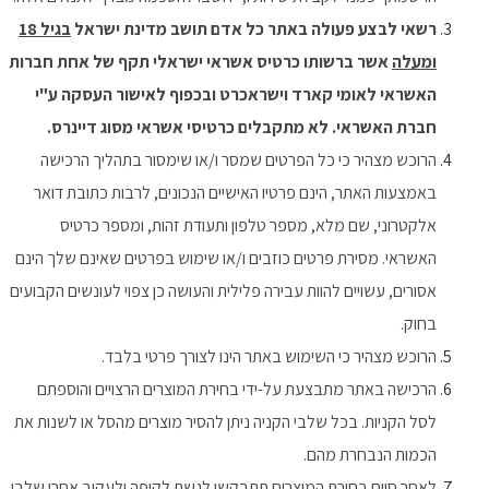
רשאי לבצע פעולה באתר כל אדם תושב מדינת ישראל
בגיל 18
ומעלה
אשר ברשותו כרטיס אשראי ישראלי תקף של אחת חברות
האשראי לאומי קארד וישראכרט ובכפוף לאישור העסקה ע"י
חברת האשראי. לא מתקבלים כרטיסי אשראי מסוג דיינרס.
הרוכש מצהיר כי כל הפרטים שמסר ו/או שימסור בתהליך הרכישה
באמצעות האתר, הינם פרטיו האישיים הנכונים, לרבות כתובת דואר
אלקטרוני, שם מלא, מספר טלפון ותעודת זהות, ומספר כרטיס
האשראי. מסירת פרטים כוזבים ו/או שימוש בפרטים שאינם שלך הינם
אסורים, עשויים להוות עבירה פלילית והעושה כן צפוי לעונשים הקבועים
בחוק.
הרוכש מצהיר כי השימוש באתר הינו לצורך פרטי בלבד.
הרכישה באתר מתבצעת על-ידי בחירת המוצרים הרצויים והוספתם
לסל הקניות. בכל שלבי הקניה ניתן להסיר מוצרים מהסל או לשנות את
הכמות הנבחרת מהם.
לאחר סיום בחירת המוצרים תתבקשו לגשת לקופה ולעקוב אחרי שלבי