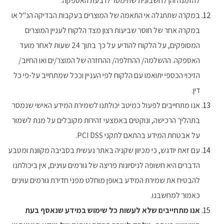
להזמנה והן לחשבונית שתימסר לו בעת האספקה.
במקרה שתתגלה אי התאמה של המוצרים בעקבות הבדיקה הנ"ל או
במקרה אחר של חוסר שביעות רצון מצד הלקוח לעניין המוצרים
המסופקים, על הלקוח להודיע על כך בתוך 24 שעות לאחר מועד
האספקה. ההשלמה/ ההחלפה/ ההחזרה של המוצר/ים ואו החיוב/
הזיכוי הכספי יתואמו עם הלקוח לפי העניין וככל שמתחייב על-פי כל
דין.
אנו מתחייבים לפעול כמיטב יכולתנו לשמירת המידע האישי שנמסר
בתהליך הרכישה, ונוקטים באמצעי זהירות מקובלים על מנת לשמור
על אבטחת המידע בהתאם לתקני PCI DSS.
עם זאת יודגש, כי מכיוון שקניה באתר נעשית בסביבה מקוונת ומטבע
הדברים היא חשופה לניסיונות פריצה של גורמים עוינים, אין ביכולתנו
להבטיח את שמירת המידע באופן מוחלט מפני חדירת גורמים עוינים
כאמור למחשבנו.
אנו מתחייבים שלא לעשות כל שימוש במידע שנאסף בעת