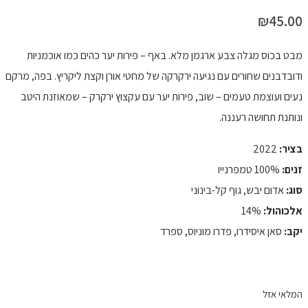
₪
45.00
מבט בכוס מגלה צבע ארגמן מלא. באף – פירות יער כהים כמו אוכמניות
ודובדבנים שחורים עם נגיעה ירקרקה של מחטי אורן וקצת ליקריץ. בפה, מרקם
נעים ועוצמת טעמים – שוב, פירות יער עם עקצוץ ירקרק – שמאוזנת היטב
ונותנת תחושה רעננה.
בציר:
2022
זנים:
100% טמפרנייו
סוג:
אדום יבש, גוף קל-בינוני
אלכוהול:
14%
יקב:
סאן איסידרו, פדרו מוניוס, ספרד
המלאי אזל