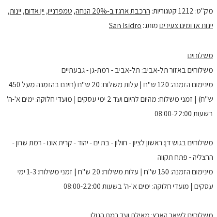
מק"ט:
1212
קטגוריות:
הרכבת ארגז ב-20% הנחה
,
טמפרנייו
,
יין אדום
,
יינות
,
יינות אדומים צעירים
מותג:
San Isidro
משלוחים
משלוחים באזור תל-אביב: תל-אביב - רמת-גן - גבעתיים
מינימום הזמנה: 120 ש"ח | עלות משלוח: 20 ש"ח (חינם בהזמנה מעל 450
ש"ח) | זמני משלוח: מהיום להיום ועד 2 ימי עסקים | מועדי חלוקה: ימים א'-ה'
בשעות 08:00-22:00
משלוחים בגוש דן: ראשון לציון - חולון - בת ים - יהוד - קרית אונו - רמת שרון -
הרצליה - פתח תקווה
מינימום הזמנה: 150 ש"ח | עלות משלוח: 20 ש"ח | זמני משלוח: 1-3 ימי
עסקים | מועדי חלוקה: ימים א'-ה' בשעות 08:00-22:00
משלוחים לשאר הארץ: מאילת ועד רמת הגולן