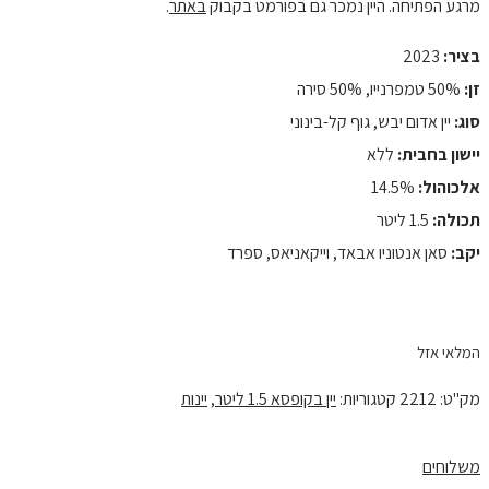
מרגע הפתיחה. היין נמכר גם בפורמט בקבוק
באתר
.
בציר:
2023
זן:
50% טמפרנייו, 50% סירה
סוג:
יין אדום יבש, גוף קל-בינוני
יישון בחבית:
ללא
אלכוהול:
14.5%
תכולה:
1.5 ליטר
יקב:
סאן אנטוניו אבאד, וייקאניאס, ספרד
המלאי אזל
מק"ט:
2212
קטגוריות:
יין בקופסא 1.5 ליטר
,
יינות
משלוחים